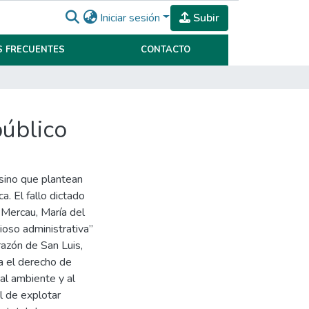
Iniciar sesión
Subir
 FRECUENTES
CONTACTO
público
 sino que plantean
ca. El fallo dictado
“Mercau, María del
ioso administrativa”
orazón de San Luis,
ta el derecho de
al ambiente y al
al de explotar