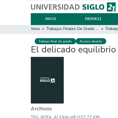
INICIO
EBOOK21
Inicio
Trabajos Finales De Grado Y Posgrado
Trabaj
Trabajo final de grado
Acceso abierto
El delicado equilibrio
Archivos
TFG_ROTA_ALEXIA.pdf
(157.77 KB)