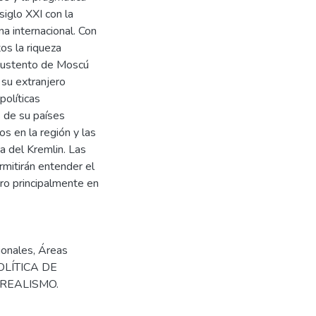
siglo XXI con la
na internacional. Con
os la riqueza
l sustento de Moscú
su extranjero
políticas
 de su países
os en la región y las
a del Kremlin. Las
rmitirán entender el
ro principalmente en
ionales
,
Áreas
OLÍTICA DE
REALISMO.