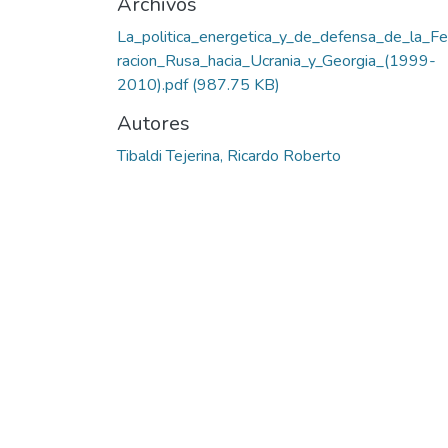
Archivos
La_politica_energetica_y_de_defensa_de_la_F
racion_Rusa_hacia_Ucrania_y_Georgia_(1999-
2010).pdf
(987.75 KB)
Autores
Tibaldi Tejerina, Ricardo Roberto