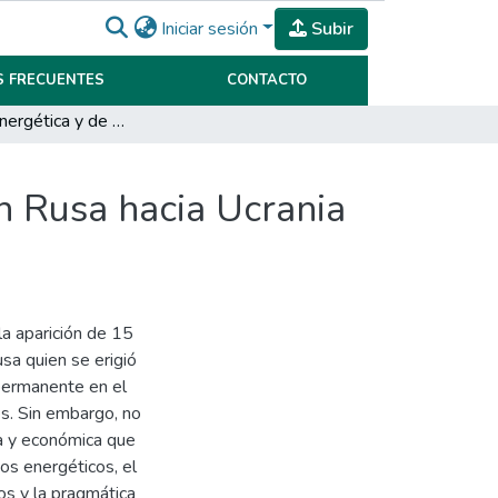
Iniciar sesión
Subir
 FRECUENTES
CONTACTO
La política energética y de defensa de la Federación Rusa hacia Ucrania y Georgia. (1999-2010)
ón Rusa hacia Ucrania
la aparición de 15
sa quien se erigió
 permanente en el
s. Sin embargo, no
ca y económica que
sos energéticos, el
os y la pragmática