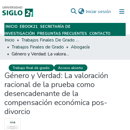
(current)
Iniciar sesión
INICIO
EBOOK21
SECRETARÍA DE
Subir
INVESTIGACIÓN
PREGUNTAS FRECUENTES
CONTACTO
Inicio
Trabajos Finales De Grado Y Posgrado
Trabajos Finales de Grado
Abogacía
Género y Verdad: La valoración racional de la prueba como desencadenante de la compensación económica pos-divorcio
Trabajo final de grado
Acceso abierto
Género y Verdad: La valoración
racional de la prueba como
desencadenante de la
compensación económica pos-
divorcio