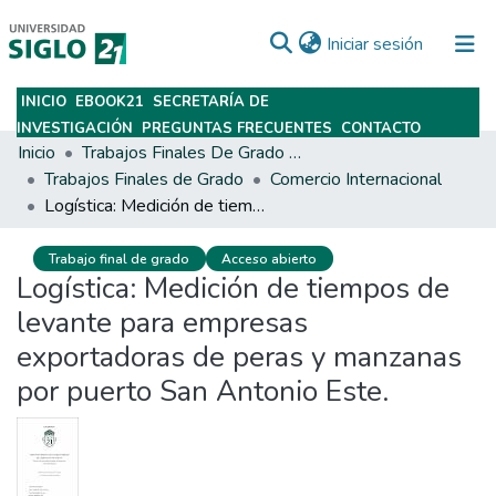
(current)
Iniciar sesión
INICIO
EBOOK21
SECRETARÍA DE
Subir
INVESTIGACIÓN
PREGUNTAS FRECUENTES
CONTACTO
Inicio
Trabajos Finales De Grado Y Posgrado
Trabajos Finales de Grado
Comercio Internacional
Logística: Medición de tiempos de levante para empresas exportadoras de peras y manzanas por puerto San Antonio Este.
Trabajo final de grado
Acceso abierto
Logística: Medición de tiempos de
levante para empresas
exportadoras de peras y manzanas
por puerto San Antonio Este.