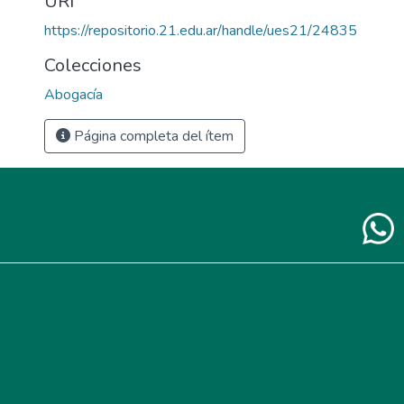
URI
https://repositorio.21.edu.ar/handle/ues21/24835
Colecciones
Abogacía
Página completa del ítem