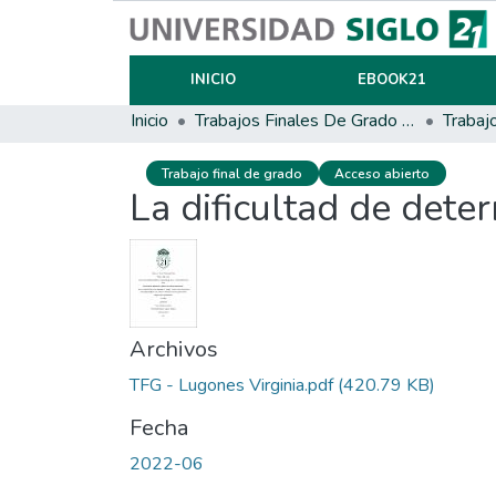
INICIO
EBOOK21
Inicio
Trabajos Finales De Grado Y Posgrado
Trabaj
Trabajo final de grado
Acceso abierto
La dificultad de dete
Archivos
TFG - Lugones Virginia.pdf
(420.79 KB)
Fecha
2022-06