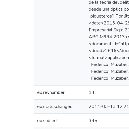
de la teoría del deli
desde una óptica pol
“piqueteros”. Por úl
<date>2013-04-29<
Empresarial Siglo 
ABG M994 2013</ub
<document id="http:
<docid>2616</doci
<format>applicatio
_Federico_Muzaber.
_Federico_Muzaber.
_Federico_Muzaber.
ep.revnumber
14
ep.statuschanged
2014-03-13 12:21
ep.subject
345