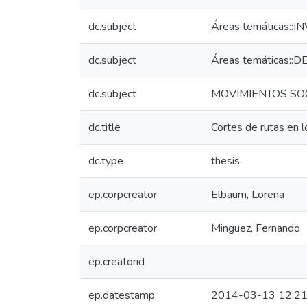
dc.subject
Áreas temáticas::
dc.subject
Áreas temáticas::DE
dc.subject
MOVIMIENTOS SOC
dc.title
Cortes de rutas en l
dc.type
thesis
ep.corpcreator
Elbaum, Lorena
ep.corpcreator
Minguez, Fernando
ep.creatorid
ep.datestamp
2014-03-13 12:21