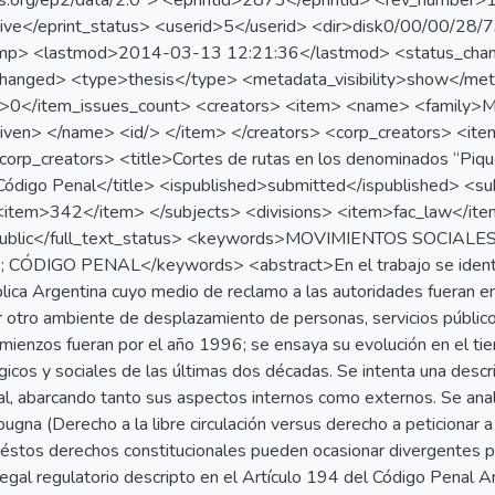
nts.org/ep2/data/2.0"> <eprintid>2873</eprintid> <rev_number
hive</eprint_status> <userid>5</userid> <dir>disk0/00/00/2
amp> <lastmod>2014-03-13 12:21:36</lastmod> <status_ch
hanged> <type>thesis</type> <metadata_visibility>show</metad
t>0</item_issues_count> <creators> <item> <name> <family>M
iven> </name> <id/> </item> </creators> <corp_creators> <it
orp_creators> <title>Cortes de rutas en los denominados “Piquet
l Código Penal</title> <ispublished>submitted</ispublished> <
item>342</item> </subjects> <divisions> <item>fac_law</item
>public</full_text_status> <keywords>MOVIMIENTOS SOCIAL
ÓDIGO PENAL</keywords> <abstract>En el trabajo se identifi
blica Argentina cuyo medio de reclamo a las autoridades fueran e
er otro ambiente de desplazamiento de personas, servicios públi
omienzos fueran por el año 1996; se ensaya su evolución en el t
icos y sociales de las últimas dos décadas. Se intenta una descr
egal, abarcando tanto sus aspectos internos como externos. Se ana
pugna (Derecho a la libre circulación versus derecho a peticionar a
 éstos derechos constitucionales pueden ocasionar divergentes 
legal regulatorio descripto en el Artículo 194 del Código Penal A