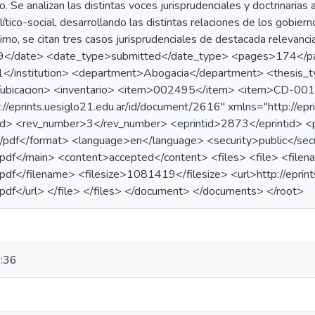
to. Se analizan las distintas voces jurisprudenciales y doctrinarias 
ítico-social, desarrollando las distintas relaciones de los gobie
timo, se citan tres casos jurisprudenciales de destacada relevancia
/date> <date_type>submitted</date_type> <pages>174</page
21</institution> <department>Abogacia</department> <thesis_
icacion> <inventario> <item>002495</item> <item>CD-0019
//eprints.uesiglo21.edu.ar/id/document/2616" xmlns="http://epr
d> <rev_number>3</rev_number> <eprintid>2873</eprintid> 
n/pdf</format> <language>en</language> <security>public</se
pdf</main> <content>accepted</content> <files> <file> <file
pdf</filename> <filesize>1081419</filesize> <url>http://eprin
pdf</url> </file> </files> </document> </documents> </root>
:36