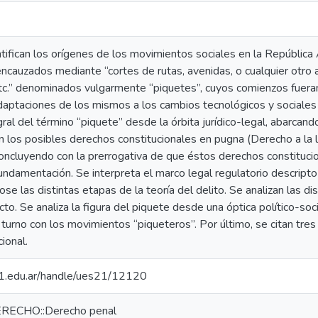
ntifican los orígenes de los movimientos sociales en la Repúblic
encauzados mediante “cortes de rutas, avenidas, o cualquier otr
 etc.” denominados vulgarmente “piquetes”, cuyos comienzos fuera
adaptaciones de los mismos a los cambios tecnológicos y sociales
gral del término “piquete” desde la órbita jurídico-legal, abarca
n los posibles derechos constitucionales en pugna (Derecho a la li
 concluyendo con la prerrogativa de que éstos derechos constituc
ndamentación. Se interpreta el marco legal regulatorio descripto
se las distintas etapas de la teoría del delito. Se analizan las di
cto. Se analiza la figura del piquete desde una óptica político-soci
turno con los movimientos “piqueteros”. Por último, se citan tre
cional.
.21.edu.ar/handle/ues21/12120
DERECHO::Derecho penal