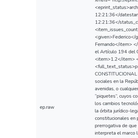
xmlns="http://epri
<eprint_status>arc
12:21:36</datest
12:21:36</status_c
<item_issues_coun
<given>Federico</g
Fernando</item> </c
el Artículo 194 de
<item>1.2</item> <
<full_text_status
CONSTITUCIONAL ; C
sociales en la Repú
avenidas, o cualqui
“piquetes”, cuyos c
los cambios tecnológ
ep.raw
la órbita jurídico-l
constitucionales en 
prerrogativa de que
interpreta el marco 