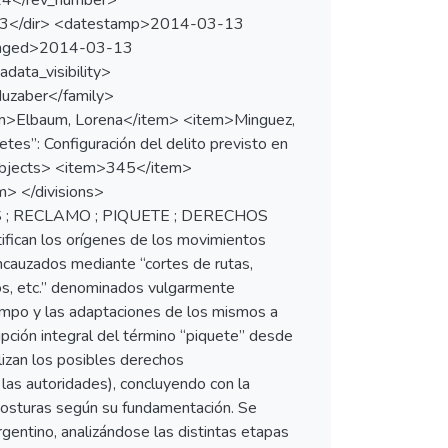
>14</rev_number>
8/73</dir> <datestamp>2014-03-13
anged>2014-03-13
ata_visibility>
uzaber</family>
em>Elbaum, Lorena</item> <item>Minguez,
es”: Configuración del delito previsto en
subjects> <item>345</item>
> </divisions>
ES ; RECLAMO ; PIQUETE ; DERECHOS
can los orígenes de los movimientos
ncauzados mediante “cortes de rutas,
cos, etc.” denominados vulgarmente
iempo y las adaptaciones de los mismos a
ipción integral del término “piquete” desde
lizan los posibles derechos
 las autoridades), concluyendo con la
posturas según su fundamentación. Se
rgentino, analizándose las distintas etapas