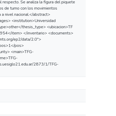
al respecto. Se analiza la figura del piquete
rnos de turno con los movimientos
 a nivel nacional.</abstract>
s> <institution>Universidad
type>other</thesis_type> <ubicacion>TF
54</item> </inventario> <documents>
ints.org/ep2/data/2.0">
<pos>1</pos>
curity> <main>TFG-
name>TFG-
ts.uesiglo21.edu.ar/2873/1/TFG-