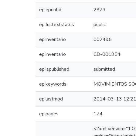
ep.eprintid
2873
ep.fulltextstatus
public
ep.inventario
002495
ep.inventario
CD-001954
ep.ispublished
submitted
ep.keywords
MOVIMIENTOS SOC
ep.lastmod
2014-03-13 12:21
ep.pages
174
<?xml version="1.0"