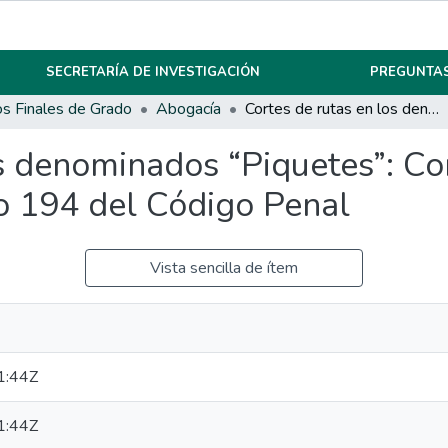
SECRETARÍA DE INVESTIGACIÓN
PREGUNTAS
os Finales de Grado
Abogacía
Cortes de rutas en los denominados “Piquetes”: Configuración del delito previsto en el Artículo 194 del Código Penal
s denominados “Piquetes”: Con
lo 194 del Código Penal
Vista sencilla de ítem
1:44Z
1:44Z