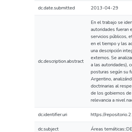
dc.date.submitted
2013-04-29
En el trabajo se ide
autoridades fueran 
servicios públicos,
en el tiempo y las 
una descripción inte
externos. Se analiza
dc.description.abstract
a las autoridades),
posturas según su fu
Argentino, analizándo
doctrinarias al respe
de los gobiernos de 
relevancia a nivel na
dc.identifier.uri
https://repositorio
dc.subject
Áreas temáticas::