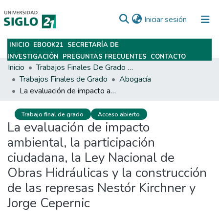
(current)
Iniciar sesión
INICIO
EBOOK21
SECRETARÍA DE
Subir
INVESTIGACIÓN
PREGUNTAS FRECUENTES
CONTACTO
Inicio
Trabajos Finales De Grado Y Posgrado
Trabajos Finales de Grado
Abogacía
La evaluación de impacto ambiental, la participación ciudadana, la Ley Nacional de Obras Hidráulicas y la construcción de las represas Nestór Kirchner y Jorge Cepernic
Trabajo final de grado
Acceso abierto
La evaluación de impacto
ambiental, la participación
ciudadana, la Ley Nacional de
Obras Hidráulicas y la construcción
de las represas Nestór Kirchner y
Jorge Cepernic