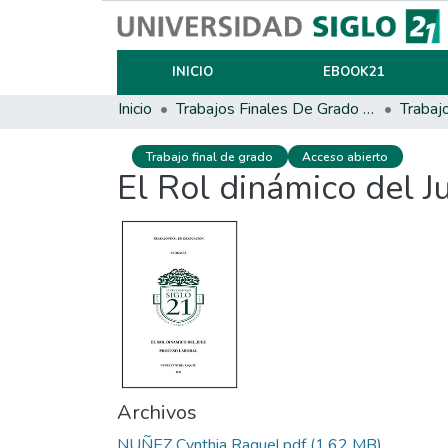
INICIO
EBOOK21
Inicio
Trabajos Finales De Grado Y Posgrado
Trabaj
Trabajo final de grado
Acceso abierto
El Rol dinámico del J
Archivos
NUÑEZ Cynthia Raquel.pdf
(1.62 MB)