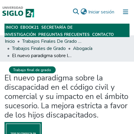
(current)
Iniciar sesión
INICIO
EBOOK21
SECRETARÍA DE
Subir
INVESTIGACIÓN
PREGUNTAS FRECUENTES
CONTACTO
Inicio
Trabajos Finales De Grado Y Posgrado
Trabajos Finales de Grado
Abogacía
El nuevo paradigma sobre la discapacidad en el código civil y comercial y su impacto en el ámbito sucesorio. La mejora estricta a favor de los hijos discapacitados.
Trabajo final de grado
El nuevo paradigma sobre la
discapacidad en el código civil y
comercial y su impacto en el ámbito
sucesorio. La mejora estricta a favor
de los hijos discapacitados.