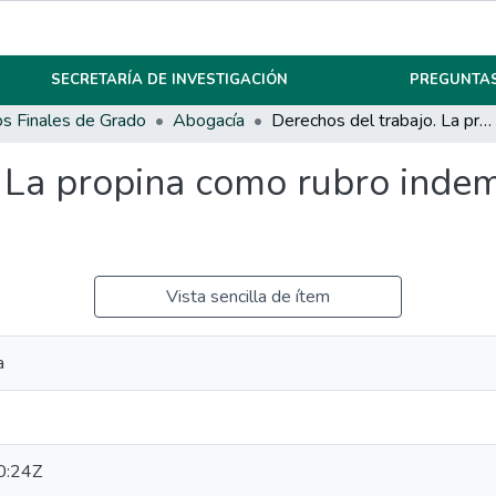
SECRETARÍA DE INVESTIGACIÓN
PREGUNTAS
os Finales de Grado
Abogacía
Derechos del trabajo. La propina como rubro indemnizatorio en el distracto laboral.
 La propina como rubro indem
Vista sencilla de ítem
a
0:24Z