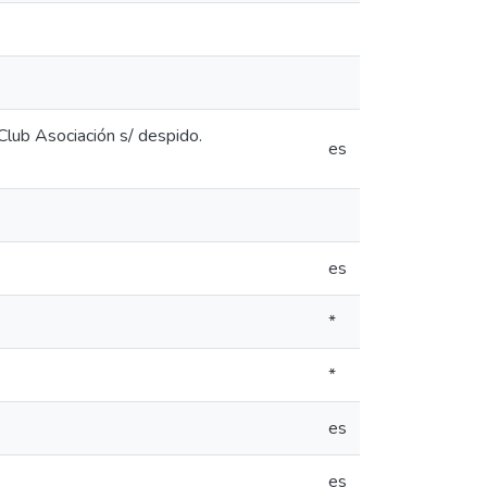
 Club Asociación s/ despido.
es
es
*
*
es
es