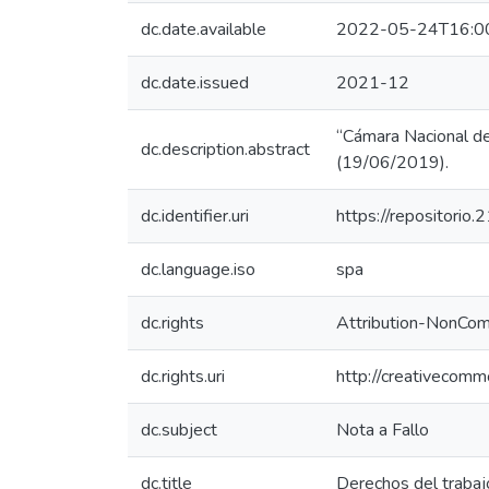
dc.date.available
2022-05-24T16:0
dc.date.issued
2021-12
“Cámara Nacional de 
dc.description.abstract
(19/06/2019).
dc.identifier.uri
https://repositorio
dc.language.iso
spa
dc.rights
Attribution-NonComm
dc.rights.uri
http://creativecomm
dc.subject
Nota a Fallo
dc.title
Derechos del trabajo