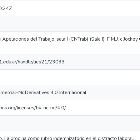
0:24Z
Apelaciones del Trabajo, sala I (CNTrab) (Sala I). F.M.J. c Jockey
.21.edu.ar/handle/ues21/23033
ercial-NoDerivatives 4.0 Internacional
ons.org/licenses/by-nc-nd/4.0/
. La propina como rubro indemnizatorio en el distracto laboral.