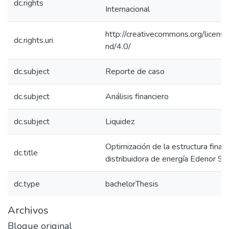
dc.rights
Internacional
http://creativecommons.org/licens
dc.rights.uri
nd/4.0/
dc.subject
Reporte de caso
dc.subject
Análisis financiero
dc.subject
Liquidez
Optimización de la estructura financ
dc.title
distribuidora de energía Edenor SA
dc.type
bachelorThesis
Archivos
Bloque original