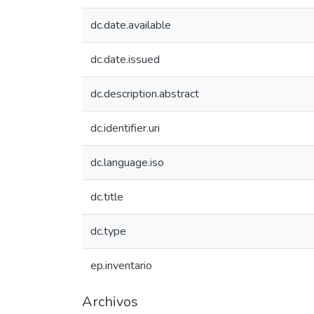
dc.date.available
dc.date.issued
dc.description.abstract
dc.identifier.uri
dc.language.iso
dc.title
dc.type
ep.inventario
Archivos