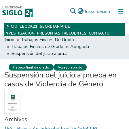
(current)
Iniciar sesión
INICIO
EBOOK21
SECRETARÍA DE
Subir
INVESTIGACIÓN
PREGUNTAS FRECUENTES
CONTACTO
Inicio
Trabajos Finales De Grado Y Posgrado
Trabajos Finales de Grado
Abogacía
Suspensión del juicio a prueba en casos de Violencia de Género
Trabajo final de grado
Acceso abierto
Suspensión del juicio a prueba en
casos de Violencia de Género
Archivos
TFG - Parieta Anahi Elizabeth.pdf
(575.54 KB)