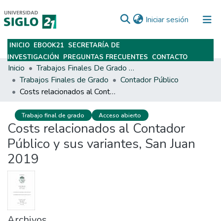
(current)
Iniciar sesión
INICIO
EBOOK21
SECRETARÍA DE
Subir
INVESTIGACIÓN
PREGUNTAS FRECUENTES
CONTACTO
Inicio
Trabajos Finales De Grado Y Posgrado
Trabajos Finales de Grado
Contador Público
Costs relacionados al Contador Público y sus variantes, San Juan 2019
Trabajo final de grado
Acceso abierto
Costs relacionados al Contador
Público y sus variantes, San Juan
2019
Archivos