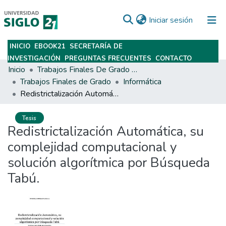
(current)
Iniciar sesión
INICIO
EBOOK21
SECRETARÍA DE
Subir
INVESTIGACIÓN
PREGUNTAS FRECUENTES
CONTACTO
Inicio
Trabajos Finales De Grado Y Posgrado
Trabajos Finales de Grado
Informática
Redistrictalización Automática, su complejidad computacional y solución algorítmica por Búsqueda Tabú.
Tesis
Redistrictalización Automática, su
complejidad computacional y
solución algorítmica por Búsqueda
Tabú.