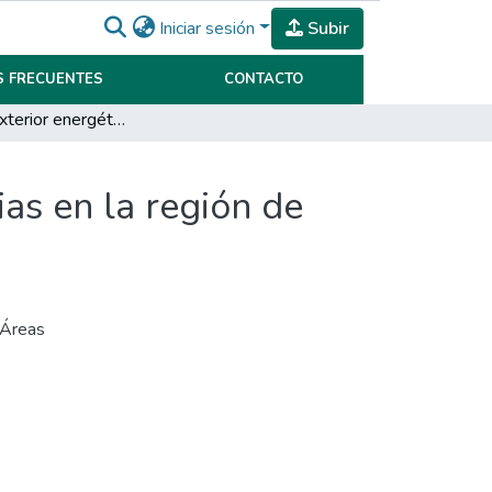
Iniciar sesión
Subir
 FRECUENTES
CONTACTO
La política exterior energética azerí y sus implicancias en la región de Transcaucasia. Período 1994-2008
ias en la región de
Áreas