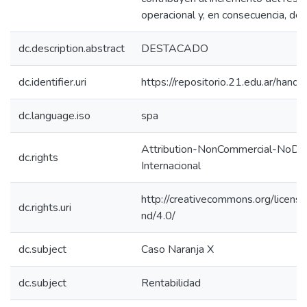
operacional y, en consecuencia, de l
dc.description.abstract
DESTACADO
dc.identifier.uri
https://repositorio.21.edu.ar/han
dc.language.iso
spa
Attribution-NonCommercial-NoDeri
dc.rights
Internacional
http://creativecommons.org/licens
dc.rights.uri
nd/4.0/
dc.subject
Caso Naranja X
dc.subject
Rentabilidad