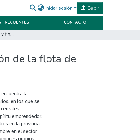
Iniciar sesión
Subir
 FRECUENTES
CONTACTO
Evaluación económica y financiera para la ampliación de la flota de camiones de empresa El cereal SA. año 2019.
n de la flota de
 encuentra la
ios, en los que se
 cereales,
spíritu emprendedor,
res en la provincia
mbre en el sector.
 camiones propios