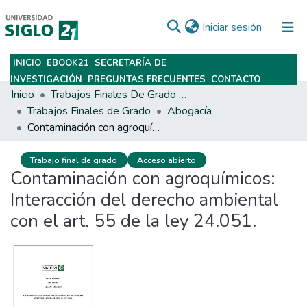
(current)
Iniciar sesión
INICIO
EBOOK21
SECRETARÍA DE
Subir
INVESTIGACIÓN
PREGUNTAS FRECUENTES
CONTACTO
Inicio
Trabajos Finales De Grado Y Posgrado
Trabajos Finales de Grado
Abogacía
Contaminación con agroquímicos: Interacción del derecho ambiental con el art. 55 de la ley 24.051.
Trabajo final de grado
Acceso abierto
Contaminación con agroquímicos:
Interacción del derecho ambiental
con el art. 55 de la ley 24.051.