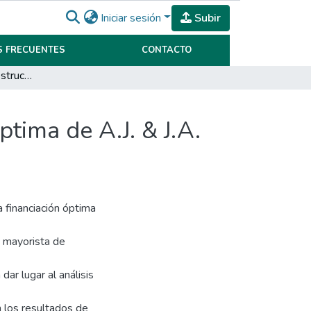
Iniciar sesión
Subir
 FRECUENTES
CONTACTO
Determinación de la estructura de financiamiento óptima de A.J. & J.A. Redolfi S.R.L.
tima de A.J. & J.A.
a financiación óptima
n mayorista de
ar lugar al análisis
n los resultados de