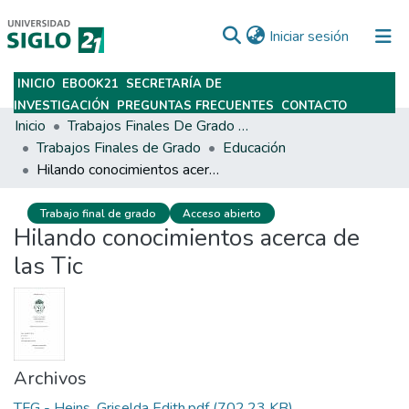
(current)
Iniciar sesión
INICIO
EBOOK21
SECRETARÍA DE
Subir
INVESTIGACIÓN
PREGUNTAS FRECUENTES
CONTACTO
Inicio
Trabajos Finales De Grado Y Posgrado
Trabajos Finales de Grado
Educación
Hilando conocimientos acerca de las Tic
Trabajo final de grado
Acceso abierto
Hilando conocimientos acerca de
las Tic
Archivos
TFG - Heins, Griselda Edith.pdf
(702.23 KB)