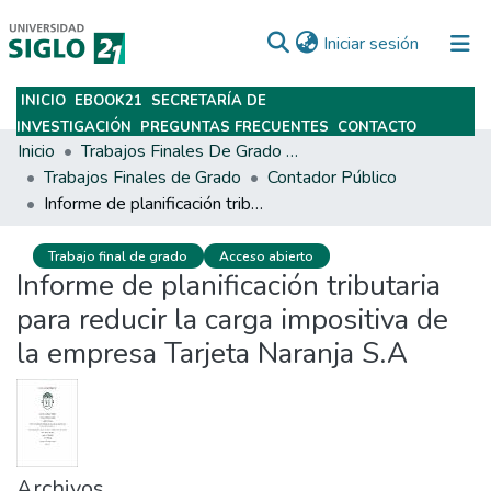
(current)
Iniciar sesión
INICIO
EBOOK21
SECRETARÍA DE
Subir
INVESTIGACIÓN
PREGUNTAS FRECUENTES
CONTACTO
Inicio
Trabajos Finales De Grado Y Posgrado
Trabajos Finales de Grado
Contador Público
Informe de planificación tributaria para reducir la carga impositiva de la empresa Tarjeta Naranja S.A
Trabajo final de grado
Acceso abierto
Informe de planificación tributaria
para reducir la carga impositiva de
la empresa Tarjeta Naranja S.A
Archivos