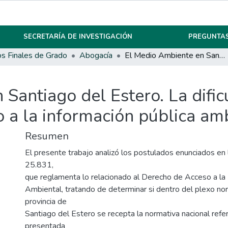
SECRETARÍA DE INVESTIGACIÓN
PREGUNTAS
os Finales de Grado
Abogacía
El Medio Ambiente en Santiago del Estero. La dificultad en el ejercicio del derecho de acceso a la información pública ambiental
antiago del Estero. La dificu
 a la información pública am
Resumen
El presente trabajo analizó los postulados enunciados en
25.831,
que reglamenta lo relacionado al Derecho de Acceso a la 
Ambiental, tratando de determinar si dentro del plexo no
provincia de
Santiago del Estero se recepta la normativa nacional refer
presentada