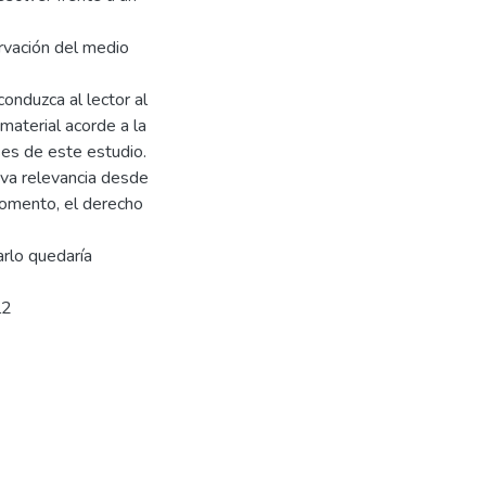
rvación del medio
conduzca al lector al
 material acorde a la
ases de este estudio.
eva relevancia desde
momento, el derecho
rlo quedaría
l2