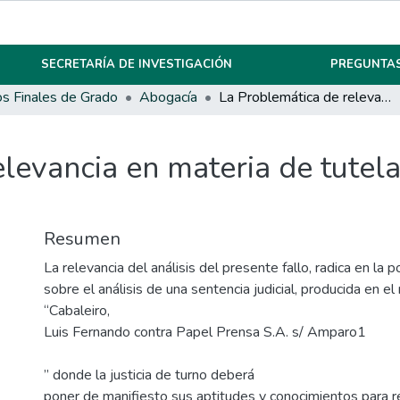
SECRETARÍA DE INVESTIGACIÓN
PREGUNTAS
os Finales de Grado
Abogacía
La Problemática de relevancia en materia de tutela ambiental: Extracto del caso “Cabaleiro”
levancia en materia de tutela
Resumen
La relevancia del análisis del presente fallo, radica en la 
sobre el análisis de una sentencia judicial, producida en e
“Cabaleiro,
Luis Fernando contra Papel Prensa S.A. s/ Amparo1
” donde la justicia de turno deberá
poner de manifiesto sus aptitudes y conocimientos para re