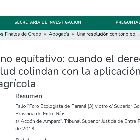
SECRETARÍA DE INVESTIGACIÓN
PREGUNTAS
os Finales de Grado
Abogacía
Una resolución con tono equitativo: cuando el derecho al medio ambiente sano y la salud colindan con la aplicación de agrotóxicos como parte de la actividad agrícola
no equitativo: cuando el der
lud colindan con la aplicaci
agrícola
Resumen
Fallo “Foro Ecologista de Paraná (3) y otro c/ Superior Go
Provincia de Entre Ríos
s/ Acción de Amparo”. Tribunal Superior Justicia de Entre 
de 2019.