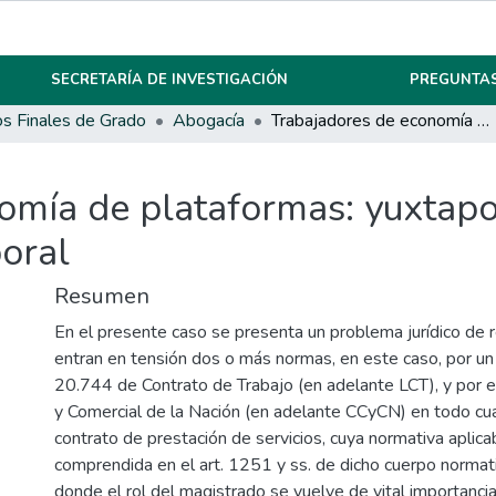
SECRETARÍA DE INVESTIGACIÓN
PREGUNTAS
os Finales de Grado
Abogacía
Trabajadores de economía de plataformas: yuxtaposición de normas que regulan el vínculo laboral
omía de plataformas: yuxtap
boral
Resumen
En el presente caso se presenta un problema jurídico de r
entran en tensión dos o más normas, en este caso, por un
20.744 de Contrato de Trabajo (en adelante LCT), y por el 
y Comercial de la Nación (en adelante CCyCN) en todo cu
contrato de prestación de servicios, cuya normativa aplica
comprendida en el art. 1251 y ss. de dicho cuerpo normati
donde el rol del magistrado se vuelve de vital importanci