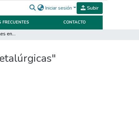
Iniciar sesión
Subir
 FRECUENTES
CONTACTO
Problemáticas laborales en la empresa familiar "metalúrgicas"
etalúrgicas"