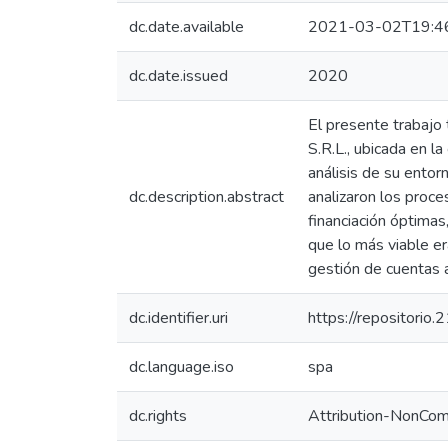
dc.date.available
2021-03-02T19:4
dc.date.issued
2020
El presente trabajo 
S.R.L., ubicada en l
análisis de su entor
dc.description.abstract
analizaron los proce
financiación óptimas
que lo más viable er
gestión de cuentas a 
dc.identifier.uri
https://repositorio
dc.language.iso
spa
dc.rights
Attribution-NonCom