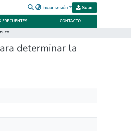
Iniciar sesión
Subir
 FRECUENTES
CONTACTO
Análisis de los estados contables de Manser SRL para determinar la estructura optima de financiamiento
ara determinar la