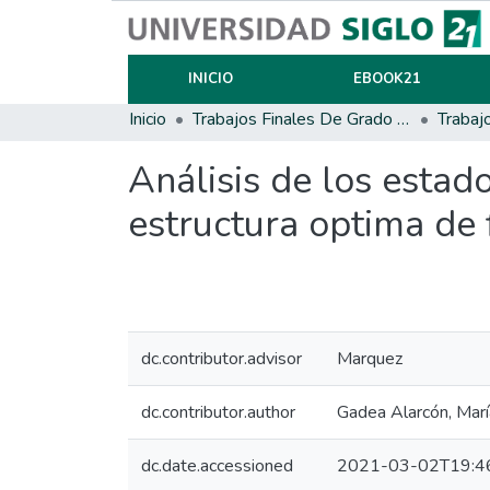
INICIO
EBOOK21
Inicio
Trabajos Finales De Grado Y Posgrado
Trabaj
Análisis de los esta
estructura optima de 
dc.contributor.advisor
Marquez
dc.contributor.author
Gadea Alarcón, Mar
dc.date.accessioned
2021-03-02T19:4