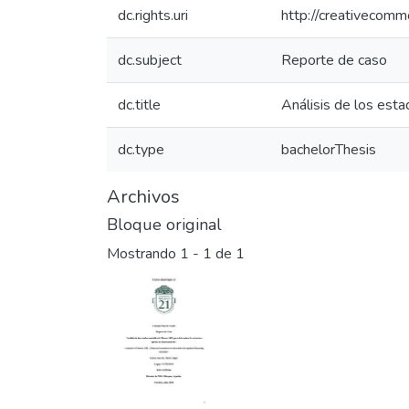
dc.rights.uri
http://creativecomm
dc.subject
Reporte de caso
dc.title
Análisis de los est
dc.type
bachelorThesis
Archivos
Bloque original
Mostrando
1 - 1 de 1