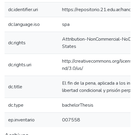
dc.identifier.uri
https://repositorio.21.edu.ar/han
dc.language.iso
spa
Attribution-NonCommercial-NoDer
dc.rights
States
http://creativecommons.org/licens
dc.rights.uri
nd/3.0/us/
El fin de la pena, aplicada a los ins
dc.title
libertad condicional y prisión perpe
dc.type
bachelorThesis
ep.inventario
007558