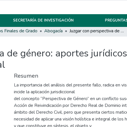
SECRETARÍA DE INVESTIGACIÓN
PREGUNTAS
os Finales de Grado
Abogacía
Juzgar con perspectiva de género: aportes jurídicos a la relación entre género y cambio social
 de género: aportes jurídicos
al
Resumen
La importancia del análisis del presente fallo, radica en v
incide la aplicación jurisdiccional
del concepto “Perspectiva de Género” en un conflicto susc
Acción de Reivindicación por Derecho Real de Dominio int
ámbito del Derecho Civil, pero que presenta ciertos matic
necesidad de aplicar una visión holística e integral de los 
y que constituye en síntesis, el objeto y