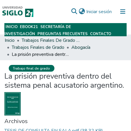
(current)
Iniciar sesión
INICIO
EBOOK21
SECRETARÍA DE
Subir
INVESTIGACIÓN
PREGUNTAS FRECUENTES
CONTACTO
Inicio
Trabajos Finales De Grado Y Posgrado
Trabajos Finales de Grado
Abogacía
La prisión preventiva dentro del sistema penal acusatorio argentino.
Trabajo final de grado
La prisión preventiva dentro del
sistema penal acusatorio argentino.
Archivos
TESIS DE CONSULTA EN SALA.pdf
(38.32 KB)