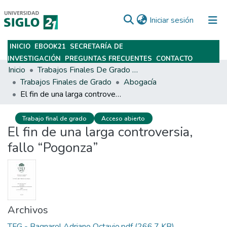
(current)
Iniciar sesión
INICIO
EBOOK21
SECRETARÍA DE
Subir
INVESTIGACIÓN
PREGUNTAS FRECUENTES
CONTACTO
Inicio
Trabajos Finales De Grado Y Posgrado
Trabajos Finales de Grado
Abogacía
El fin de una larga controversia, fallo “Pogonza”
Trabajo final de grado
Acceso abierto
El fin de una larga controversia,
fallo “Pogonza”
Archivos
TFG - Bagnarol Adriano Octavio.pdf
(266.7 KB)