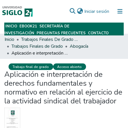
(current)
Iniciar sesión
INICIO
EBOOK21
SECRETARÍA DE
Subir
INVESTIGACIÓN
PREGUNTAS FRECUENTES
CONTACTO
Inicio
Trabajos Finales De Grado Y Posgrado
Trabajos Finales de Grado
Abogacía
Aplicación e interpretación de derechos fundamentales y normativo en relación al ejercicio de la actividad sindical del trabajador
Trabajo final de grado
Acceso abierto
Aplicación e interpretación de
derechos fundamentales y
normativo en relación al ejercicio de
la actividad sindical del trabajador