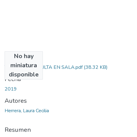
No hay
Archivos
miniatura
TESIS DE CONSULTA EN SALA.pdf
(38.32 KB)
disponible
Fecha
2019
Autores
Herrera, Laura Cecilia
Resumen