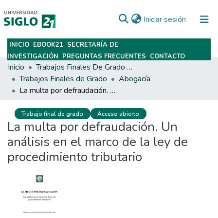
(current)
Iniciar sesión
INICIO
EBOOK21
SECRETARÍA DE
Subir
INVESTIGACIÓN
PREGUNTAS FRECUENTES
CONTACTO
Inicio
Trabajos Finales De Grado Y Posgrado
Trabajos Finales de Grado
Abogacía
La multa por defraudación. Un análisis en el marco de la ley de procedimiento tributario
Trabajo final de grado
Acceso abierto
La multa por defraudación. Un
análisis en el marco de la ley de
procedimiento tributario