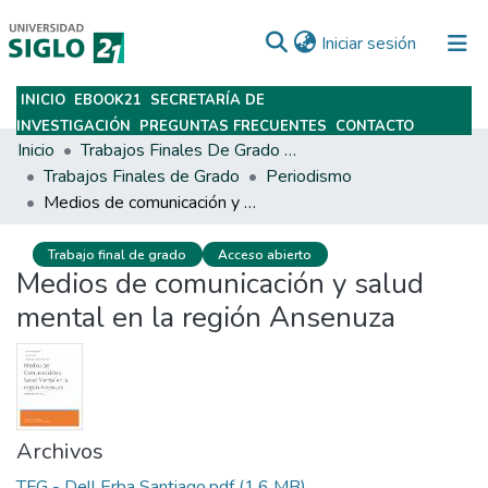
(current)
Iniciar sesión
INICIO
EBOOK21
SECRETARÍA DE
Subir
INVESTIGACIÓN
PREGUNTAS FRECUENTES
CONTACTO
Inicio
Trabajos Finales De Grado Y Posgrado
Trabajos Finales de Grado
Periodismo
Medios de comunicación y salud mental en la región Ansenuza
Trabajo final de grado
Acceso abierto
Medios de comunicación y salud
mental en la región Ansenuza
Archivos
TFG - Dell Erba Santiago.pdf
(1.6 MB)