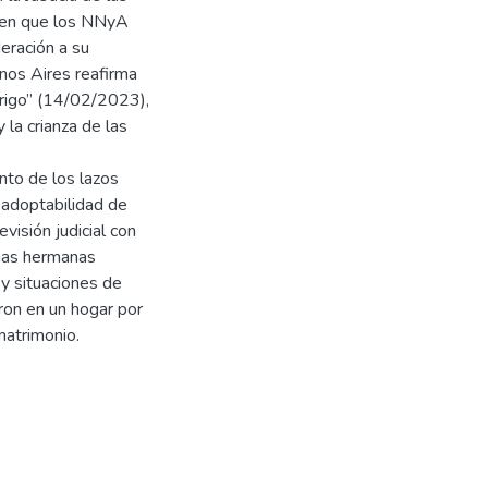
cen que los NNyA
deración a su
nos Aires reafirma
abrigo” (14/02/2023),
 la crianza de las
ento de los lazos
e adoptabilidad de
visión judicial con
eñas hermanas
y situaciones de
ron en un hogar por
matrimonio.