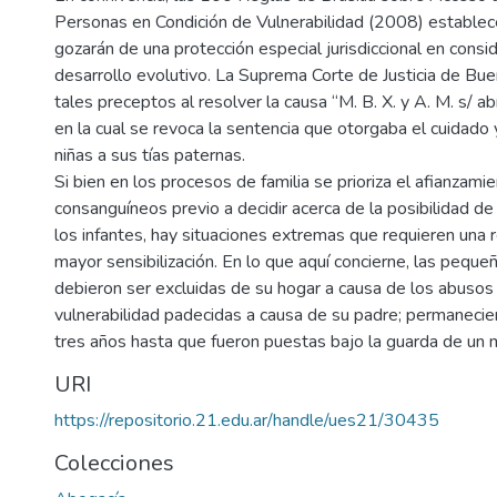
Personas en Condición de Vulnerabilidad (2008) estable
gozarán de una protección especial jurisdiccional en consi
desarrollo evolutivo. La Suprema Corte de Justicia de Bue
tales preceptos al resolver la causa “M. B. X. y A. M. s/ 
en la cual se revoca la sentencia que otorgaba el cuidado y
niñas a sus tías paternas.
Si bien en los procesos de familia se prioriza el afianzami
consanguíneos previo a decidir acerca de la posibilidad d
los infantes, hay situaciones extremas que requieren una re
mayor sensibilización. En lo que aquí concierne, las pequ
debieron ser excluidas de su hogar a causa de los abusos 
vulnerabilidad padecidas a causa de su padre; permanecie
tres años hasta que fueron puestas bajo la guarda de un 
URI
https://repositorio.21.edu.ar/handle/ues21/30435
Colecciones