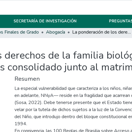
SECRETARÍA DE INVESTIGACIÓN
PREGUNTAS
os Finales de Grado
Abogacía
La ponderación de los derechos de la familia biológica versus el Interés Superior de unas niñas consolidado junto al matrimonio guardador
 derechos de la familia biológ
as consolidado junto al matri
Resumen
La especial vulnerabilidad que caracteriza a los niños, ni
en adelante, NNyA— reside en la fragilidad que acarrean
(Sosa, 2022). Debe tenerse presente que el Estado tiene
velar por la tutela de dichos sujetos a la luz de la Conve
del Niño, que introdujo dentro del bloque constitucional e
1994.
En connivencia, las 100 Reglas de Brasilia sobre Acceso a 