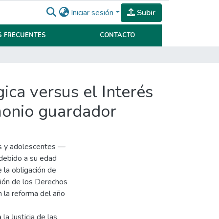
Iniciar sesión
Subir
 FRECUENTES
CONTACTO
ica versus el Interés
monio guardador
ñas y adolescentes —
 debido a su edad
 la obligación de
nción de los Derechos
n la reforma del año
la Justicia de las