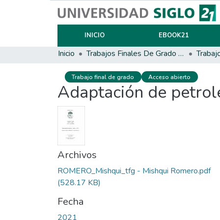
INICIO
EBOOK21
Inicio
Trabajos Finales De Grado Y Posgrado
Trabaj
Trabajo final de grado
Acceso abierto
Adaptación de petrole
Archivos
ROMERO_Mishqui_tfg - Mishqui Romero.pdf
(528.17 KB)
Fecha
2021