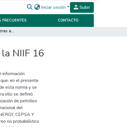
Iniciar sesión
Subir
 FRECUENTES
CONTACTO
Adaptación de petroleras argentinas y españolas a la NIIF 16
la NIIF 16
e información
o que, en el presente
 de esta norma y se
ra ello se definió
ización de petróleo
nacional del
ENERGY, CEPSA Y
eo no probabilístico