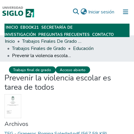
(current)
Iniciar sesión
INICIO
EBOOK21
SECRETARÍA DE
Subir
INVESTIGACIÓN
PREGUNTAS FRECUENTES
CONTACTO
Inicio
Trabajos Finales De Grado Y Posgrado
Trabajos Finales de Grado
Educación
Prevenir la violencia escolar es tarea de todos
Trabajo final de grado
Acceso abierto
Prevenir la violencia escolar es
tarea de todos
Archivos
TFG - Graneros Romina Soledad.pdf
(567.59 KB)