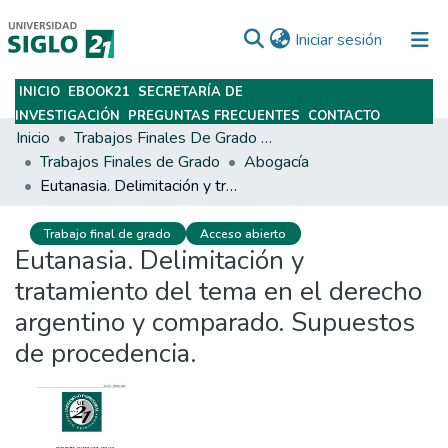
(current)
Iniciar sesión
INICIO
EBOOK21
SECRETARÍA DE
Subir
INVESTIGACIÓN
PREGUNTAS FRECUENTES
CONTACTO
Inicio
Trabajos Finales De Grado Y Posgrado
Trabajos Finales de Grado
Abogacía
Eutanasia. Delimitación y tratamiento del tema en el derecho argentino y comparado. Supuestos de procedencia.
Trabajo final de grado
Acceso abierto
Eutanasia. Delimitación y
tratamiento del tema en el derecho
argentino y comparado. Supuestos
de procedencia.