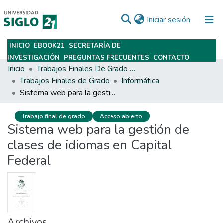
(current)
Iniciar sesión
INICIO
EBOOK21
SECRETARÍA DE
Subir
INVESTIGACIÓN
PREGUNTAS FRECUENTES
CONTACTO
Inicio
Trabajos Finales De Grado Y Posgrado
Trabajos Finales de Grado
Informática
Sistema web para la gestión de clases de idiomas en Capital Federal
Trabajo final de grado
Acceso abierto
Sistema web para la gestión de
clases de idiomas en Capital
Federal
Archivos