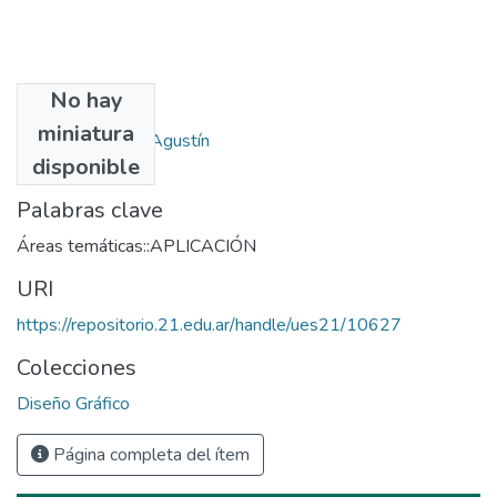
No hay
Autores
miniatura
Barberis, Manuel Agustín
disponible
Palabras clave
Áreas temáticas::APLICACIÓN
URI
https://repositorio.21.edu.ar/handle/ues21/10627
Colecciones
Diseño Gráfico
Página completa del ítem