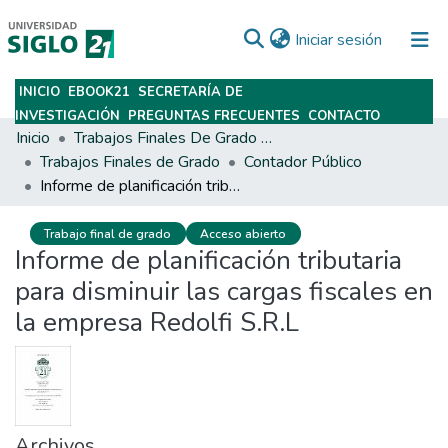
(current)
Iniciar sesión
INICIO
EBOOK21
SECRETARÍA DE
Subir
INVESTIGACIÓN
PREGUNTAS FRECUENTES
CONTACTO
Inicio
Trabajos Finales De Grado Y Posgrado
Trabajos Finales de Grado
Contador Público
Informe de planificación tributaria para disminuir las cargas fiscales en la empresa Redolfi S.R.L
Trabajo final de grado
Acceso abierto
Informe de planificación tributaria
para disminuir las cargas fiscales en
la empresa Redolfi S.R.L
Archivos