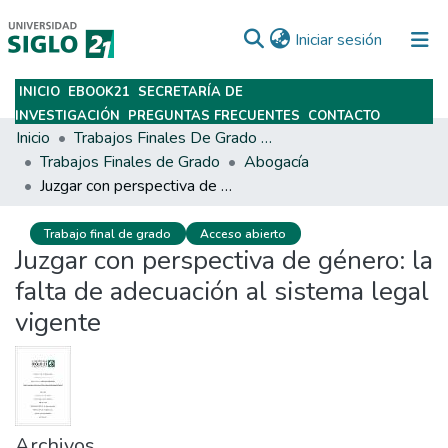
(current)
Iniciar sesión
INICIO
EBOOK21
SECRETARÍA DE
Subir
INVESTIGACIÓN
PREGUNTAS FRECUENTES
CONTACTO
Inicio
Trabajos Finales De Grado Y Posgrado
Trabajos Finales de Grado
Abogacía
Juzgar con perspectiva de género: la falta de adecuación al sistema legal vigente
Trabajo final de grado
Acceso abierto
Juzgar con perspectiva de género: la
falta de adecuación al sistema legal
vigente
Archivos