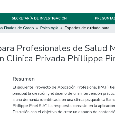
SECRETARÍA DE INVESTIGACIÓN
PREGUNTAS
os Finales de Grado
Psicología
Espacios de cuidado para Profesionales de Salud Mental: Grupos de Discusión aplicados en Clínica Privada Phillippe Pinel S.A, Río Cuarto, Córdoba.
para Profesionales de Salud 
n Clínica Privada Phillippe Pi
Resumen
El siguiente Proyecto de Aplicación Profesional (PAP) ti
principal la creación y el diseño de una intervención práct
a una demanda identificada en una clínica psiquiátrica llam
Phillippe Pinel S.A”. La respuesta consiste en la aplicaci
Discusión con el objetivo de crear un espacio de contenci