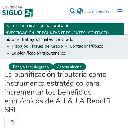
(current)
Iniciar sesión
INICIO
EBOOK21
SECRETARÍA DE
Subir
INVESTIGACIÓN
PREGUNTAS FRECUENTES
CONTACTO
Inicio
Trabajos Finales De Grado Y Posgrado
Trabajos Finales de Grado
Contador Público
La planificación tributaria como instrumento estratégico para incrementar los beneficios económicos de A.J & J.A Redolfi SRL
Trabajo final de grado
Acceso abierto
La planificación tributaria como
instrumento estratégico para
incrementar los beneficios
económicos de A.J & J.A Redolfi
SRL