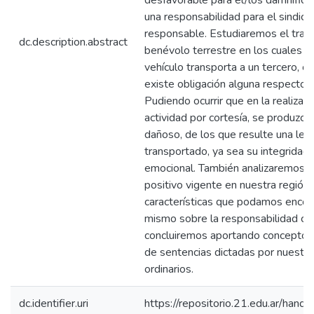
desfavorable para el/los damnifica
una responsabilidad para el sindic
responsable. Estudiaremos el tran
dc.description.abstract
benévolo terrestre en los cuales e
vehículo transporta a un tercero, c
existe obligación alguna respecto a
Pudiendo ocurrir que en la realizac
actividad por cortesía, se produzca
dañoso, de los que resulte una lesi
transportado, ya sea su integridad f
emocional. También analizaremos e
positivo vigente en nuestra región
características que podamos encont
mismo sobre la responsabilidad civ
concluiremos aportando conceptos
de sentencias dictadas por nuestro
ordinarios.
dc.identifier.uri
https://repositorio.21.edu.ar/han