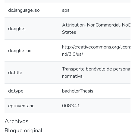
dc.language.iso
spa
Attribution-NonCommercial-NoDer
dc.rights
States
http://creativecommons.org/licens
dc.rights.uri
nd/3.0/us/
Transporte benévolo de personas, 
dc.title
normativa.
dc.type
bachelorThesis
ep.inventario
008341
Archivos
Bloque original