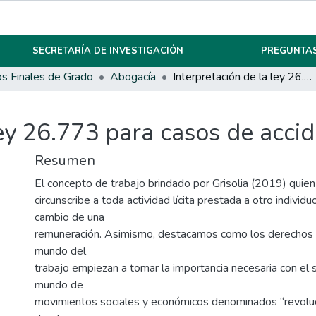
SECRETARÍA DE INVESTIGACIÓN
PREGUNTAS
os Finales de Grado
Abogacía
Interpretación de la ley 26.773 para casos de accidentes in itinere
ey 26.773 para casos de accide
Resumen
El concepto de trabajo brindado por Grisolia (2019) quie
circunscribe a toda actividad lícita prestada a otro individ
cambio de una
remuneración. Asimismo, destacamos como los derechos 
mundo del
trabajo empiezan a tomar la importancia necesaria con el 
mundo de
movimientos sociales y económicos denominados “revolució