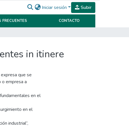
Iniciar sesión
Subir
 FRECUENTES
CONTACTO
ntes in itinere
n expresa que se
uo o empresa a
fundamentales en el
surgimiento en el
n industrial”,