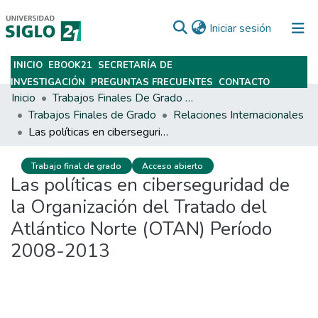
(current)
Iniciar sesión
INICIO
EBOOK21
SECRETARÍA DE
Subir
INVESTIGACIÓN
PREGUNTAS FRECUENTES
CONTACTO
Inicio
Trabajos Finales De Grado Y Posgrado
Trabajos Finales de Grado
Relaciones Internacionales
Las políticas en ciberseguridad de la Organización del Tratado del Atlántico Norte (OTAN) Período 2008-2013
Trabajo final de grado
Acceso abierto
Las políticas en ciberseguridad de
la Organización del Tratado del
Atlántico Norte (OTAN) Período
2008-2013