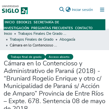
(current)
Iniciar sesión
INICIO
EBOOK21
SECRETARÍA DE
Subir
INVESTIGACIÓN
PREGUNTAS FRECUENTES
CONTACTO
Inicio
Trabajos Finales De Grado Y Posgrado
Trabajos Finales de Grado
Abogacía
Cámara en lo Contencioso y Administrativo de Paraná (2018) - “Bruniard Rogelio Enrique y otro c/ Municipalidad de Paraná s/ Acción de Amparo” Provincia de Entre Ríos – Expte. 678. Sentencia 08 de mayo de 2018.
Trabajo final de grado
Acceso abierto
Cámara en lo Contencioso y
Administrativo de Paraná (2018) -
“Bruniard Rogelio Enrique y otro c/
Municipalidad de Paraná s/ Acción
de Amparo” Provincia de Entre Ríos
– Expte. 678. Sentencia 08 de mayo
de 2018.